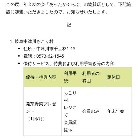
この度、年金友の会「あったかくらぶ」の協賛店として、下記施
設に加盟いただきましたので、お知らせいたします。
記
岐阜中津川ちこり村
住所：中津川市千旦林1-15
電話：0573-62-1545
優待サービス、特典および利用手続き等の内容
利用手
利用者の
優待・特典内容
定休日
続
範囲
ちこり
村
発芽野菜プレゼ
レジに
ント
会員のみ
年末年始
て
（1回/月）
会員証
提示