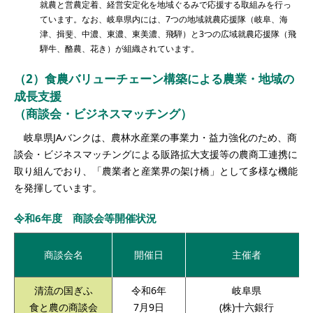
就農と営農定着、経営安定化を地域ぐるみで応援する取組みを行っ
ています。なお、岐阜県内には、7つの地域就農応援隊（岐阜、海
津、揖斐、中濃、東濃、東美濃、飛騨）と3つの広域就農応援隊（飛
騨牛、酪農、花き）が組織されています。
（2）食農バリューチェーン構築による農業・地域の
成長支援
（商談会・ビジネスマッチング）
岐阜県JAバンクは、農林水産業の事業力・益力強化のため、商
談会・ビジネスマッチングによる販路拡大支援等の農商工連携に
取り組んでおり、「農業者と産業界の架け橋」として多様な機能
を発揮しています。
令和6年度 商談会等開催状況
商談会名
開催日
主催者
清流の国ぎふ
令和6年
岐阜県
食と農の商談会
7月9日
(株)十六銀行