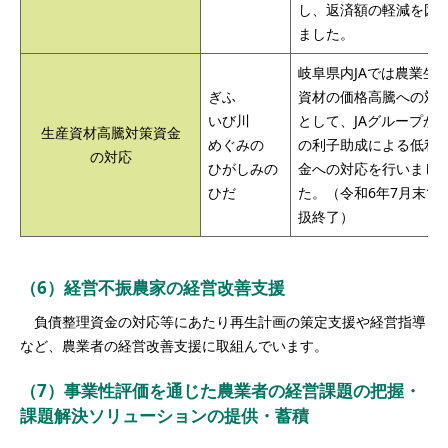
し、返済額の軽減を図
ました。
岐阜県内JAでは農業生
ぎふ
資材の価格高騰への対
いび川
として、JAグループか
生産資材高騰対策資金
めぐみの
の利子助成による低利
の対応
ひがしみの
金への対応を行いまし
ひだ
た。（令和6年7月末で
扱終了）
（6）経営不振農家の経営改善支援
負債整理資金の対応等にあたり再生計画の策定支援や経営指導
など、農業者の経営改善支援に取組んでいます。
（7）事業性評価を通じた農業者の経営課題の把握・
課題解決ソリューションの提供・蓄積