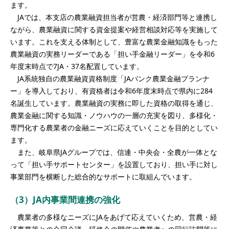
ます。
JAでは、本支店の農業融資担当者が営農・経済部門等と連携し
ながら、農業融資に関する資金提案や経営相談対応等を実施して
います。これを支える体制として、豊富な農業金融知識をもった
農業融資の実務リーダーである「担い手金融リーダー」を令和6
年度末時点で7JA・37名配置しています。
JA系統独自の農業融資資格制度「JAバンク農業金融プランナ
ー」を導入しており、有資格者は令和6年度末時点で県内に284
名誕生しています。農業融資の実務に即した資格の取得を通じ、
農業金融に関する知識・ノウハウの一層の充実を図り、多様化・
専門化する農業者の金融ニーズに応えていくことを目的としてい
ます。
また、岐阜県JAグループでは、信連・中央会・全農が一体とな
って「担い手サポートセンター」を設置しており、担い手に対し
事業部門を横断した総合的なサポートに取組んでいます。
（3）JA内事業間連携の強化
農業者の多様なニーズにJAをあげて応えていくため、営農・経