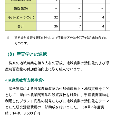
破綻先(6)
－
－
－
小計((2)～(6)の計)
32
7
4
合計
36
7
4
（注）期初経営改善支援取組先および債務者区分は令和7年3月末時点での
ものです。
（8）産官学との連携
将来の地域農業を担う人材の育成、地域農業の活性化および県
産農畜産物の付加価値向上に取り組んでいます。
<JA農業教育支援事業>
産学連携による県産農畜産物の付加価値向上・地域貢献を目的
として、県内の農業関連学科設置高校を対象に、県産農畜産物を
利用したブランド商品の開発ならびに地域農業の活性化をテーマ
とした研究活動費用の一部助成を行いました。（令和6年度実
績：14件、3,500千円）