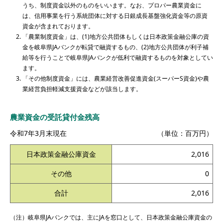
うち、制度資金以外のものをいいます。なお、プロパー農業資金に
は、信用事業を行う系統団体に対する日銀成長基盤強化資金等の原資
資金が含まれております。
「農業制度資金」は、(1)地方公共団体もしくは日本政策金融公庫の資
金を岐阜県JAバンクが転貸で融資するもの、(2)地方公共団体が利子補
給等を行うことで岐阜県JAバンクが低利で融資するものを対象としてい
ます。
「その他制度資金」には、農業経営改善促進資金(スーパーS資金)や農
業経営負担軽減支援資金などが該当します。
農業資金の受託貸付金残高
令和7年3月末現在
（単位：百万円）
日本政策金融公庫資金
2,016
その他
0
合計
2,016
（注）岐阜県JAバンクでは、主にJAを窓口として、日本政策金融公庫資金の