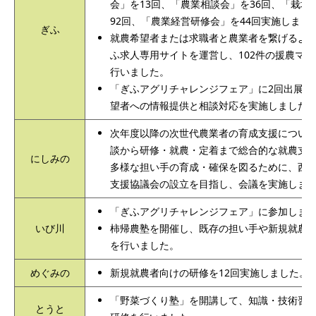
会」を13回、「農業相談会」を36回、「栽培
92回、「農業経営研修会」を44回実施しまし
ぎふ
就農希望者または求職者と農業者を繋げるよう
ふ求人専用サイトを運営し、102件の援農マ
行いました。
「ぎふアグリチャレンジフェア」に2回出展し
望者への情報提供と相談対応を実施しました
次年度以降の次世代農業者の育成支援につい
談から研修・就農・定着まで総合的な就農支
にしみの
多様な担い手の育成・確保を図るために、西
支援協議会の設立を目指し、会議を実施しま
「ぎふアグリチャレンジフェア」に参加しま
いび川
柿帰農塾を開催し、既存の担い手や新規就農
を行いました。
めぐみの
新規就農者向けの研修を12回実施しました。
「野菜づくり塾」を開講して、知識・技術習
とうと