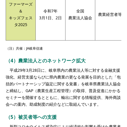
ファーマーズ
＆
令和7年
全国
農業経営者等
キッズフェス
3月1日、2日
農業法人協会
タ2025
（注）共催：JA岐阜信連
（4）農業法人とのネットワーク拡大
平成29年3月28日に、岐阜県内の農業法人等に対する金融支援
強化、経営支援ならびに県内農業の更なる発展を目的とした「包
括的パートナーシップ協定に関する覚書」を岐阜県農業法人協会
と締結し、GAP（農業生産工程管理）の取得、普及促進にかかる
セミナーを開催するとともに、輸出に関する情報提供、海外商談
会への案内、助成制度の紹介などに取組んでいます。
（5）被災者等への支援
新型コロナウイルス感染症により経済的な影響を受けた農業者