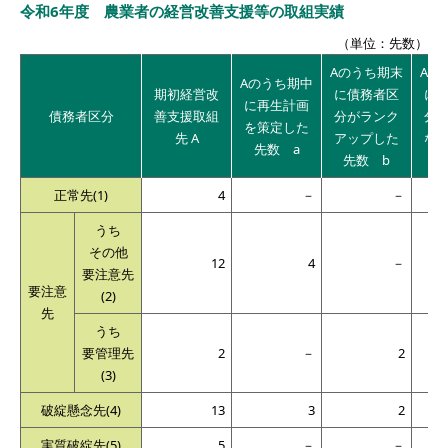
令和6年度 農業者の経営改善支援等の取組実績
（単位：先数）
Aのうち期末
Aの
Aのうち期中
期初経営改
に債務者区
に
に再生計画
債務者区分
善支援取組
分がランク
分
を策定した
先 A
アップした
な
先数 a
先数 b
正常先(1)
4
－
－
うち
その他
12
4
－
要注意先
要注意
(2)
先
うち
要管理先
2
－
2
(3)
破綻懸念先(4)
13
3
2
実質破綻先(5)
5
－
－