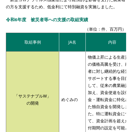
の方を支援するため、低金利にて特別融資を実施しました。
令和6年度 被災者等への支援の取組実績
（単位：件、百万円）
取組事例
JA名
内容
物価上昇による生産資
の価格高騰を受け、農
者に対し継続的な経営
サポートする事を目的
して、従来の農業融資
加え、資金使途を設備
「サステナブルW」
めぐみの
金・運転資金に特化さ
の開発
た独自資金を開発しま
た。特に運転資金につ
て、資金計画を超えた
付期間の設定を可能と