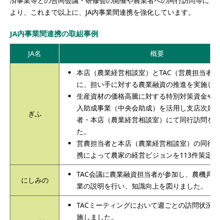
済事業等との合同会議・研修会の開催や農業者への同行訪問等に
より、これまで以上に、JA内事業間連携を強化しています。
JA内事業間連携の取組事例
JA名
概要
本店（農業経営相談室）とTAC（営農担当者
に、担い手に対する農業融資の推進を実施し
生産資材の価格高騰に対する特別対策資金や
入助成事業（中央会助成）を活用し支店次席
ぎふ
者・本店（農業経営相談室）にて同行訪問を
た。
営農担当者と本店（農業経営相談室）の同行
携によって農家の経営ビジョンを113件策定
TAC会議に農業融資担当者が参加し、農機具
にしみの
業の説明を行い、知識向上を図りました。
TACミーティングにおいて週ごとの訪問状況
施しました。