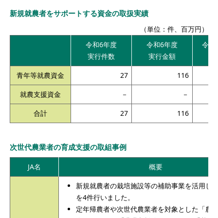
新規就農者をサポートする資金の取扱実績
（単位：件、百万円）
令和6年度
令和6年度
令和
実行件数
実行金額
青年等就農資金
27
116
就農支援資金
－
－
合計
27
116
次世代農業者の育成支援の取組事例
JA名
概要
新規就農者の栽培施設等の補助事業を活用し
を4件行いました。
定年帰農者や次世代農業者を対象とした「農