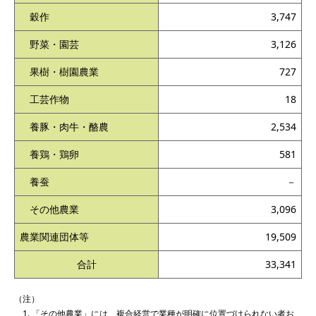
穀作
3,747
野菜・園芸
3,126
果樹・樹園農業
727
工芸作物
18
養豚・肉牛・酪農
2,534
養鶏・鶏卵
581
養蚕
－
その他農業
3,096
農業関連団体等
19,509
合計
33,341
（注）
「その他農業」には、複合経営で業種が明確に位置づけられない者お