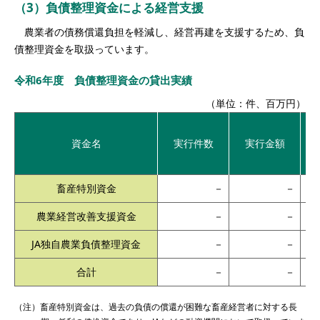
（3）負債整理資金による経営支援
農業者の債務償還負担を軽減し、経営再建を支援するため、負
債整理資金を取扱っています。
令和6年度 負債整理資金の貸出実績
（単位：件、百万円）
令
資金名
実行件数
実行金額
畜産特別資金
－
－
農業経営改善支援資金
－
－
JA独自農業負債整理資金
－
－
合計
－
－
（注）畜産特別資金は、過去の負債の償還が困難な畜産経営者に対する長