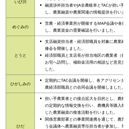
いび川
融資渉外担当者やJA全農岐阜とTACが担い手
し、農業融資や農業関連の情報提供を行いま
営農・経済事業所が開催するMAP会議や各部
めぐみの
し、農業資金の需要確認を行いました。
支店融資担当者・経済部職員を対象に農業融
修会を開催しました。
とうと
経済部職員と支店長が担当地区の農業者（担
お宅へ訪問し、補助金活用の相談など意見交
した。
定期的にTAC会議を開催し、各アグリセンター
ひがしみの
農経済部職員との合同会議を開催しました。
担い手農業者との接点拡大を目的とし、農機
の定期的な情報交換を行い、農機具等購入助
じた農業融資の推進活動を行いました。
関係営農部署との事業間連携を通じて、農業
ひだ
う会議体へ農業融資専任担当者が参加し、専