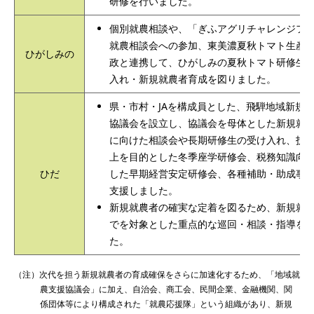
研修を行いました。
個別就農相談や、「ぎふアグリチャレンジフ
就農相談会への参加、東美濃夏秋トマト生産
ひがしみの
政と連携して、ひがしみの夏秋トマト研修生
入れ・新規就農者育成を図りました。
県・市村・JAを構成員とした、飛騨地域新規
協議会を設立し、協議会を母体とした新規就
に向けた相談会や長期研修生の受け入れ、技
上を目的とした冬季座学研修会、税務知識向
ひだ
した早期経営安定研修会、各種補助・助成事
支援しました。
新規就農者の確実な定着を図るため、新規就農
でを対象とした重点的な巡回・相談・指導を
た。
（注）次代を担う新規就農者の育成確保をさらに加速化するため、「地域就
農支援協議会」に加え、自治会、商工会、民間企業、金融機関、関
係団体等により構成された「就農応援隊」という組織があり、新規